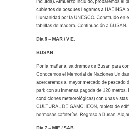
incluida). Almuerzo incluido, probaremos el p
cubiertos de bosques llegamos a HAEINSA para
Humanidad por la UNESCO. Construido en el a
tablillas de madera. Continuación a BUSAN. 
Día 6 – MAR / VIE.
BUSAN
Por la mañana, saldremos de Busan para co
Conocemos el Memorial de Naciones Unidas (
acercaremos al mayor mercado de pescado de
park con su inmensa pagoda de 120 metros. Po
condiciones meteorológicas) con unas vistas
CULTURAL DE GAMCHEON, repleta de edificios de
hermosas cafeterías. Regreso a Busan. Aloja
Día 7 – MIE / SAB.