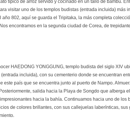
lato típico de arroz servido y cocinado en un tallo de bambú. 
 visitar uno de los templos budistas (entrada incluida) más imp
ño 802, aquí se guarda el Tripitaka, la más completa colecció
Nos encontramos en la segunda ciudad de Corea, de trepidante 
nocer HAEDONG YONGGUNG, templo budista del siglo XIV ubic
entrada incluida), con su cementerio donde se encuentran en
 este país que se encuentra junto al puerto de Nampo. Almue
steriormente, salida hacia la Playa de Songdo que alberga el pr
 impresionantes hacia la bahía. Continuamos hacia uno de los
 colores brillantes, con sus callejuelas laberínticas, sus gale
miento.