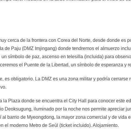
y cerca de la frontera con Corea del Norte, desde donde es posi
ada de Paju (DMZ Imjingang) donde tendremos el almuerzo inclu
un símbolo de paz, ascenso en telesilla (incluida) para observa
noceremos el Puente de la Libertad, un símbolo de esperanza y r
, es obligatorio. La DMZ es una zona militar y podría cerrarse 
ivo.
 la Plaza donde se encuentra el City Hall para conocer este edi
io Deoksugung, iluminado por la noche nos permite apreciar junt
al barrio de Myeongdong, la mayor zona comercial y de vida en 
n el moderno Metro de Seúl (ticket incluido). Alojamiento.