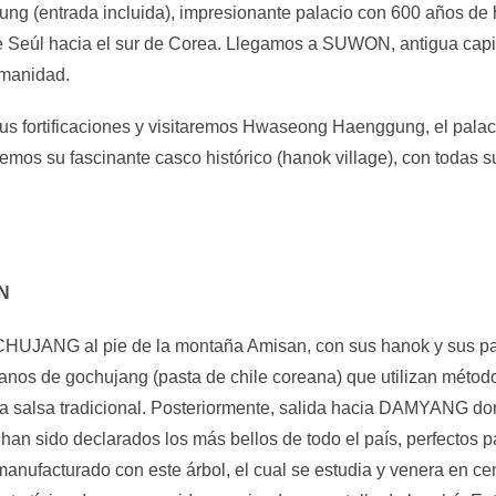
(entrada incluida), impresionante palacio con 600 años de hist
 Seúl hacia el sur de Corea. Llegamos a SUWON, antigua capit
umanidad.
s fortificaciones y visitaremos Hwaseong Haenggung, el palaci
os su fascinante casco histórico (hanok village), con todas sus
N
NG al pie de la montaña Amisan, con sus hanok y sus patios
sanos de gochujang (pasta de chile coreana) que utilizan método
ta salsa tradicional. Posteriormente, salida hacia DAMYANG d
n sido declarados los más bellos de todo el país, perfectos par
manufacturado con este árbol, el cual se estudia y venera en 