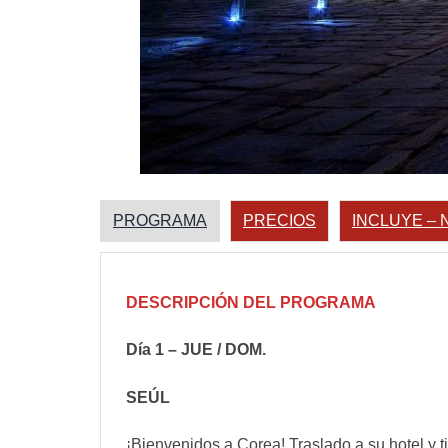
PROGRAMA
PRECIOS
INCLUYE – 
DESCRIPCIÓN DEL PROGRAMA
Día 1 – JUE / DOM.
SEÚL
¡Bienvenidos a Corea! Traslado a su hotel y tie