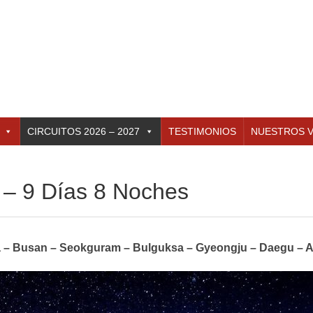
CIRCUITOS 2026 – 2027
TESTIMONIOS
NUESTROS V
 9 Días 8 Noches
a – Busan – Seokguram – Bulguksa – Gyeongju – Daegu –