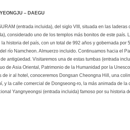
GYEONGJU – DAEGU
(entrada incluida), del siglo VIII, situada en las laderas d
 considerado uno de los templos más bonitos de este país. L
a historia del país, con un total de 992 años y gobernada por 
 del río Namcheon. Almuerzo incluido. Continuamos hacia el Pa
 de antigüedad. Visitaremos una de estas tumbas (entrada incl
 de Asia Oriental, Patrimonio de la Humanidad por la Unesco
 de ir al hotel, conoceremos Dongsan Cheongna Hill, una colina
í, y la calle comercial de Dongseong-ro, la más animada de la 
cional Yangnyeongsi (entrada incluida) famoso por su historia d