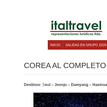
INICIO
SALIDAS EN GRUPO 2026
COREA AL COMPLETO –
Destinos:
S
eul – Jeonju – Damyang – Haeins