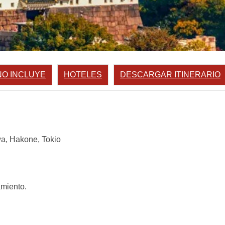
NO INCLUYE
HOTELES
DESCARGAR ITINERARIO
a, Hakone, Tokio
amiento.