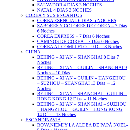
SALVADOR 4 DIAS 3 NOCHES
NATAL 4 DIAS 3 NOCHES
COREA Y SUS ENCANTOS
COREA ESENCIAL 6 DIAS 5 NOCHES
SABORES Y COLORES DE COREA – 7 Días
6 Noches
COREA EXPRESS – 7 Días 6 Noches
CAMINOS DE COREA – 7 Días 6 Noches
COREA AL COMPLETO – 9 Días 8 Noches
CHINA
BEIJING – XI’AN – SHANGHAI 8 Dias 7
Noches
BEIJING – XI’AN – GUILIN – SHANGHAI 9
Noches – 10 Días
BEIJING – XI’AN – GUILIN – HANGZHOU
– SUZHOU – SHANGHAI 13 Días – 12
Noches
BEIJING – XI’AN – SHANGHAI – GUILIN –
HONG KONG 12 Días – 11 Noches
BEIJING – XI’AN – SHANGHAI – SUZHOU
– HANGZHOU – GUILIN – HONG KONG
14 Días – 13 Noches
ESCANDINAVIA
ROVANIEMI Y LA ALDEA DE PAPÁ NOEL-