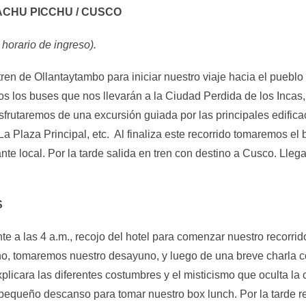
MACHU PICCHU / CUSCO
horario de ingreso).
 tren de Ollantaytambo para iniciar nuestro viaje hacia el pueb
s los buses que nos llevarán a la Ciudad Perdida de los Incas
isfrutaremos de una excursión guiada por las principales edific
La Plaza Principal, etc. Al finaliza este recorrido tomaremos e
e local. Por la tarde salida en tren con destino a Cusco. Llega
S
 las 4 a.m., recojo del hotel para comenzar nuestro recorrido
no, tomaremos nuestro desayuno, y luego de una breve charla 
plicara las diferentes costumbres y el misticismo que oculta la
 pequeño descanso para tomar nuestro box lunch. Por la tarde re