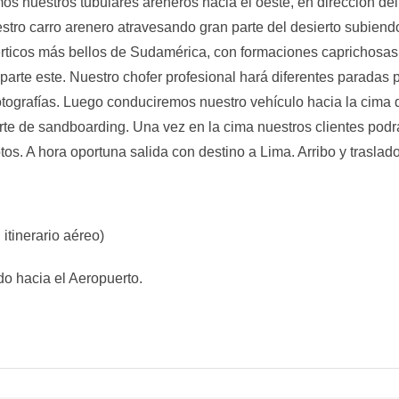
os nuestros tubulares areneros hacia el oeste, en dirección de
ro carro arenero atravesando gran parte del desierto subiendo 
rticos más bellos de Sudamérica, con formaciones caprichosas 
parte este. Nuestro chofer profesional hará diferentes paradas 
otografías. Luego conduciremos nuestro vehículo hacia la cima
orte de sandboarding. Una vez en la cima nuestros clientes pod
s. A hora oportuna salida con destino a Lima. Arribo y traslado
itinerario aéreo)
ado hacia el Aeropuerto.