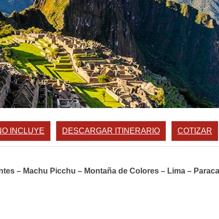
NO INCLUYE
DESCARGAR ITINERARIO
COTIZAR
tes – Machu Picchu – Montaña de Colores – Lima – Paracas