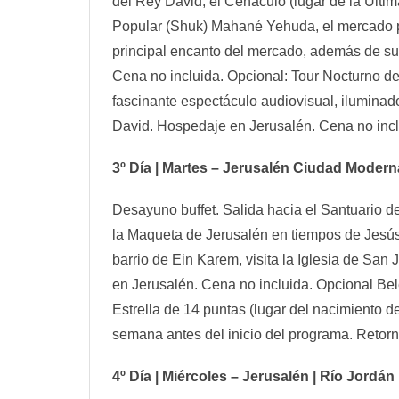
del Rey David, el Cenáculo (lugar de la Ulti
Popular (Shuk) Mahané Yehuda, el mercado po
principal encanto del mercado, además de sus 
Cena no incluida. Opcional: Tour Nocturno de
fascinante espectáculo audiovisual, iluminad
David. Hospedaje en Jerusalén. Cena no incl
3º Día | Martes – Jerusalén Ciudad Moder
Desayuno buffet. Salida hacia el Santuario d
la Maqueta de Jerusalén en tiempos de Jesús
barrio de Ein Karem, visita la Iglesia de Sa
en Jerusalén. Cena no incluida. Opcional Belén
Estrella de 14 puntas (lugar del nacimiento 
semana antes del inicio del programa. Retor
4º Día | Miércoles – Jerusalén | Río Jordán 