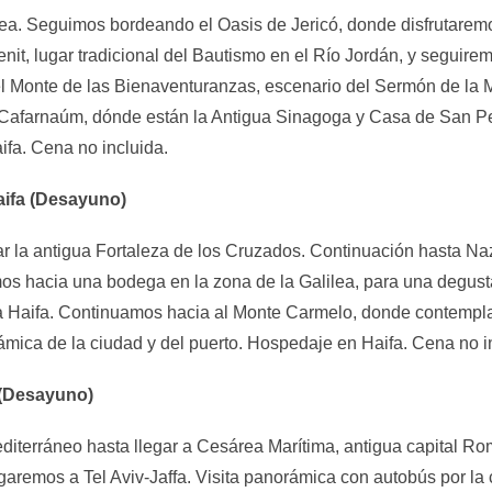
lea. Seguimos bordeando el Oasis de Jericó, donde disfrutarem
it, lugar tradicional del Bautismo en el Río Jordán, y seguire
l Monte de las Bienaventuranzas, escenario del Sermón de la M
y Cafarnaúm, dónde están la Antigua Sinagoga y Casa de San P
ifa. Cena no incluida.
Haifa (Desayuno)
ar la antigua Fortaleza de los Cruzados. Continuación hasta Naza
os hacia una bodega en la zona de la Galilea, para una degusta
 a Haifa. Continuamos hacia al Monte Carmelo, donde contempl
mica de la ciudad y del puerto. Hospedaje en Haifa. Cena no i
v (Desayuno)
iterráneo hasta llegar a Cesárea Marítima, antigua capital Ro
remos a Tel Aviv-Jaffa. Visita panorámica con autobús por la c