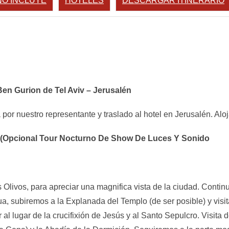
NO INCLUYE
HOTELES
DESCARGAR ITINERARIO
Ben Gurion de Tel Aviv – Jerusalén
por nuestro representante y traslado al hotel en Jerusalén. Alo
a (Opcional Tour Nocturno De Show De Luces Y Sonido
 Olivos, para apreciar una magnifica vista de la ciudad. Conti
a, subiremos a la Explanada del Templo (de ser posible) y visi
r al lugar de la crucifixión de Jesús y al Santo Sepulcro. Visi