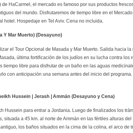
 de HaCarmel, el mercado es famoso por sus productos frescos,
antiguos del mundo. Disfrutaremos de tiempo libre en el Mercado
 al hotel. Hospedaje en Tel Aviv. Cena no incluida.
da Y Mar Muerto) (Desayuno)
alizar el Tour Opcional de Masada y Mar Muerto. Salida hacia l
sada, última fortificación de los judíos en su lucha contra los 
tiempo libre para disfrutar de un baño en las aguas medicinal
 con anticipación una semana antes del inicio del programa. R
 Sheikh Hussein | Jerash | Ammán (Desayuno y Cena)
kh Hussein para entrar a Jordania. Luego de finalizados los trám
 situada a 45 km. al norte de Ammán en las fértiles alturas del 
ntiguo, los baños situados en la cima de la colina, el arco de t