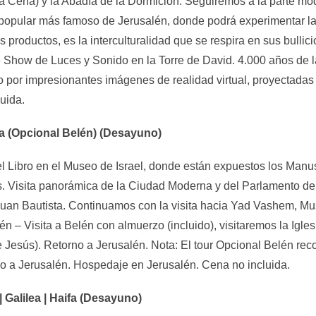
ma Cena) y la Abadía de la Dormición. Seguiremos a la parte mo
pular más famoso de Jerusalén, donde podrá experimentar la v
productos, es la interculturalidad que se respira en sus bullic
 Show de Luces y Sonido en la Torre de David. 4.000 años de la
o por impresionantes imágenes de realidad virtual, proyectadas 
uida.
na (Opcional Belén) (Desayuno)
el Libro en el Museo de Israel, donde están expuestos los Manu
. Visita panorámica de la Ciudad Moderna y del Parlamento de 
n Juan Bautista. Continuamos con la visita hacia Yad Vashem, M
 – Visita a Belén con almuerzo (incluido), visitaremos la Iglesi
de Jesús). Retorno a Jerusalén. Nota: El tour Opcional Belén r
no a Jerusalén. Hospedaje en Jerusalén. Cena no incluida.
| Galilea | Haifa (Desayuno)