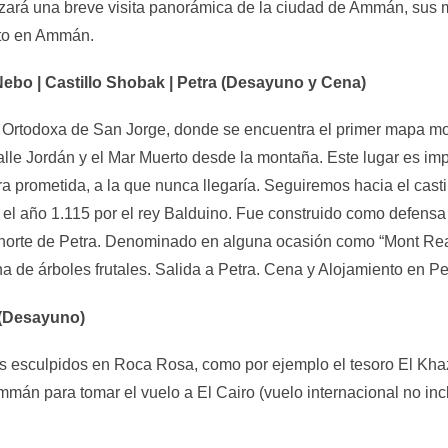
izará una breve visita panorámica de la ciudad de Ammán, sus m
nto en Ammán.
ebo | Castillo Shobak | Petra (Desayuno y Cena)
sia Ortodoxa de San Jorge, donde se encuentra el primer mapa m
lle Jordán y el Mar Muerto desde la montaña. Este lugar es impo
ra prometida, a la que nunca llegaría. Seguiremos hacia el casti
n el año 1.115 por el rey Balduino. Fue construido como defens
l norte de Petra. Denominado en alguna ocasión como “Mont Rea
 de árboles frutales. Salida a Petra. Cena y Alojamiento en Pe
o (Desayuno)
 esculpidos en Roca Rosa, como por ejemplo el tesoro El Khaz
án para tomar el vuelo a El Cairo (vuelo internacional no incl